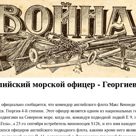
лийский морской офицер - Георгие
х официально сообщается, что комендор английского флота Макс Кеннеди
св. Георгия 4-й степени. Этот офицер является одним из национальных г
одвигами на Северном море, когда он, командуя подводной лодкой Е 9, 
«Гела», а 23-го сентября истребитель миноносцев Ѕ126, и его имя находит
ихся офицеров английского подводного флота, какими кроме него являю