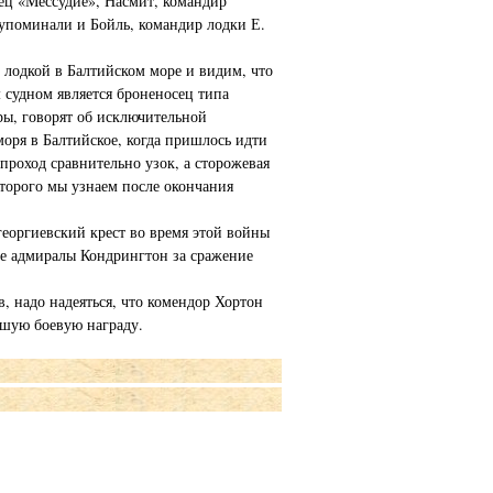
ец «Мессудие», Насмит, командир
упоминали и Бойль, командир лодки Е.
й лодкой в Балтийском море и видим, что
 судном является броненосец типа
дры, говорят об исключительной
моря в Балтийское, когда пришлось идти
проход сравнительно узок, а сторожевая
оторого мы узнаем после окончания
оргиевский крест во время этой войны
кие адмиралы Кондрингтон за сражение
, надо надеяться, что комендор Хортон
сшую боевую награду.