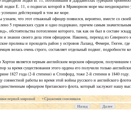
 подводной лодки В. 11, потопивший в Дарданеллах турецкий броненос
й лодки Е. 11, о подвигах которой в Мраморном море мы неоднократно 
е успешно действующей в том же море.
ы узнаем, что этот отважный офицер появился, вероятно, вместе со свое
лено 5 германских судов и одно подорвано, причем самым значительным
нд», обстоятельства потопление которого, так как он был в составе эска
и и знании своего дела этим офицером. Наконец, переход из Северного 
тские проливы и проходить район у островов Лаланд, Фемерн, Гюген, где 
емцев велась очень строго, составляет отдельный подвиг, подробности к
 Хортон является первым английским морским офицером, получившим ге
 пор за время существования этого ордена его получили только английс
рине 1827 года (2-й степени) и Стопфорд, тоже 2-й степени в 1840 году.
ду совместной работы во время этой войны русского и английского флотов
 единственным офицером британского флота, который заслужит нашу вы
ики первой мировой
Сражения союзников
Назад
Далее