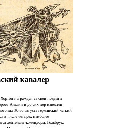
вский кавалер
 Хортон награжден за свои подвиги
ероев Англии и до сих пор известен
потопил 30-го августа германский легкий
ся в числе четырех наиболее
тся лейтенант-комендоры: Гольбрук,