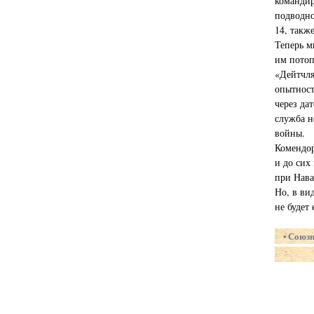
командир
подводно
14, такж
Теперь м
им потоп
«Дейтчля
опытност
через да
служба н
войны.
Комендор
и до сих
при Нава
Но, в ви
не будет
Союзн