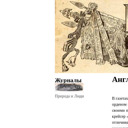
Анг
Журналы
Природа и Люди
В газета
орденом 
своими п
крейсер 
отличивш