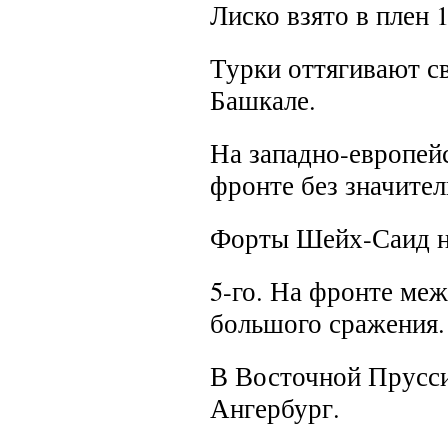
Лиско взято в плен 
Турки оттягивают с
Башкале.
На западно-европей
фронте без значите
Форты Шейх-Саид на
5-го.
На фронте межд
большого сражения.
В Восточной Прусси
Ангербург.