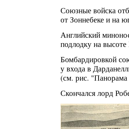
Союзные войска отб
от Зоннебеке и на ю
Английский минонос
подлодку на высоте В
Бомбардировкой сою
у входа в Дарданелл
(см. рис. "Панорама
Скончался лорд Роб