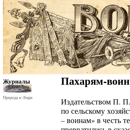
Пахарям-вои
Журналы
Природа и Люди
Издательством П. П
по сельскому хозяй
– воинам» в честь т
превратились в ска