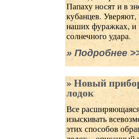
Папаху носят и в зн
кубанцев. Уверяют, 
наших фуражках, и 
солнечного удара.
Подробнее
о П
Новый прибор
лодок
Все расширяющаяся 
изыскивать всевозм
этих способов обра
лодок», описанный в