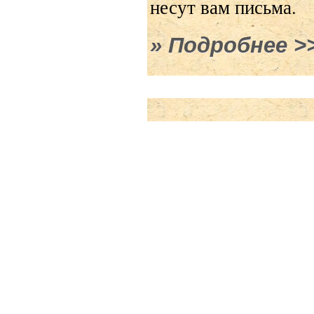
несут вам письма.
Подробнее
о П