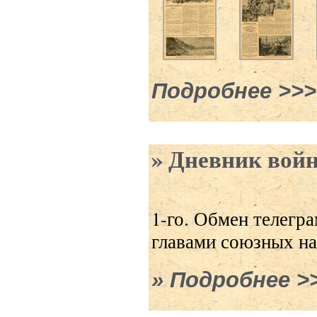
Подробнее
о №46 –
Дневник войны
1-го.
Обмен телегра
главами союзных на
Подробнее
о Дн