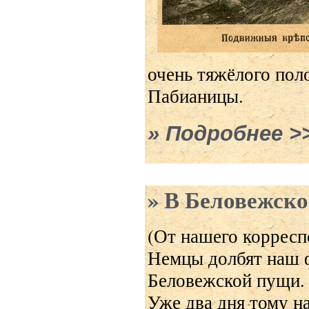
очень тяжёлого пол
Пабианицы.
Подробнее
о П
В Беловежско
(От нашего корресп
Немцы долбят наш ф
Беловежской пущи.
Уже два дня тому на