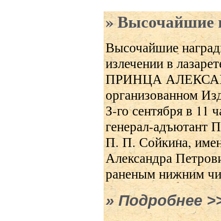
Высочайшие 
Высочайшие наград
излечении в лазаре
ПРИНЦА АЛЕКСА
организованном Из
З-го сентября в 11
генерал-адъютант П
П. П. Сойкина, име
Александра Петрови
раненым нижним чи
Подробнее
о В