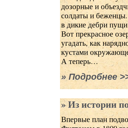
дозорные и объездч
солдаты и беженцы.
в дикие дебри пущи
Вот прекрасное озе
угадать, как нарядн
кустами окружающей
А теперь…
Подробнее
о В
Из истории п
Впервые план подво