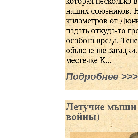
которая несколько 
наших союзников. Н
километров от Дюнке
падать откуда-то г
особого вреда. Теп
объяснение загадки
местечке К...
Подробнее
о Чудо
Летучие мыши 
войны)