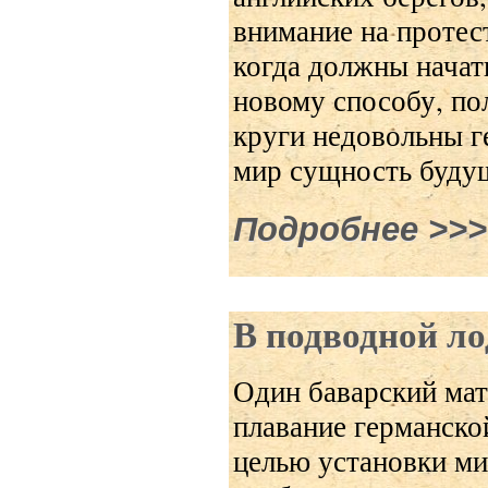
внимание на протест
когда должны начат
новому способу, по
круги недовольны г
мир сущность буду
Подробнее
о Вмес
В подводной л
Один баварский мат
плавание германско
целью установки мин