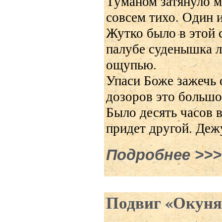
Туманом затянуло м
совсем тихо. Один 
Жутко было в этой 
палубе суденышка л
ощупью.
Упаси Боже зажечь 
дозоров это большо
Было десять часов в
придет другой. Деж
Подробнее
о В Ба
Подвиг «Окуня