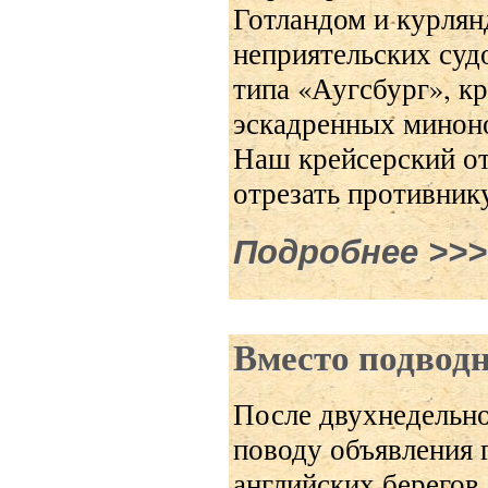
Готландом и курлян
неприятельских суд
типа «Аугсбург», кр
эскадренных минон
Наш крейсерский от
отрезать противник
Подробнее
о Крей
Вместо подвод
После двухнедельно
поводу объявления 
английских берегов