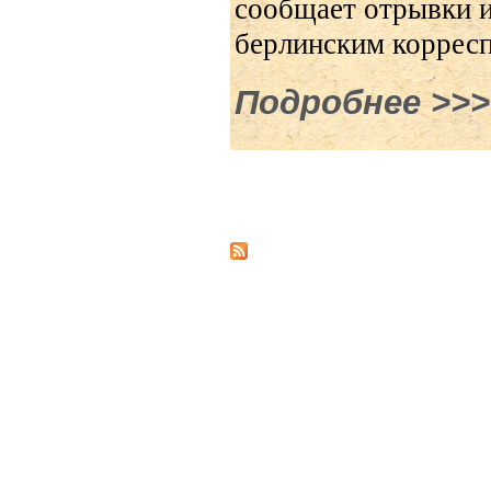
сообщает отрывки из
берлинским коррес
Подробнее
о В по
Страницы